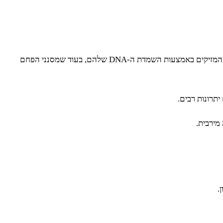
על מנת לספק מענה כולל לכל סוגי הזיהומים, רבים בוחרים לשלב מערכות סינון UV ומסנני פחם. מערכות קרינת ה-UV מחסלות את החיידקים המזיקים באמצעות השמדת ה-DNA שלהם, בעוד שמסנני הפחם
תרונות רבים.
מירבית.
.